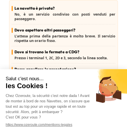
La navetta è privata?
No, è un servizio
condiviso
con posti venduti
per
passeggero
.
Devo aspettare altri passeggeri?
L’attesa prima della partenza è
molto breve
. Il servizio
rispetta un
orario fisso
.
Dove si trovano le fermate a CDG?
Presso i
terminal 1, 2C, 2D e 3
, secondo la linea scelta.
Posso annullare la prenotazione?
Sì, gratuitamente fino a
J-1
.
Preferisci un servizio dedicato? Scopri anche il
trasferimento privato da CDG
. Per i parchi, vedi anche
la tratta verso
Disneyland Paris
.