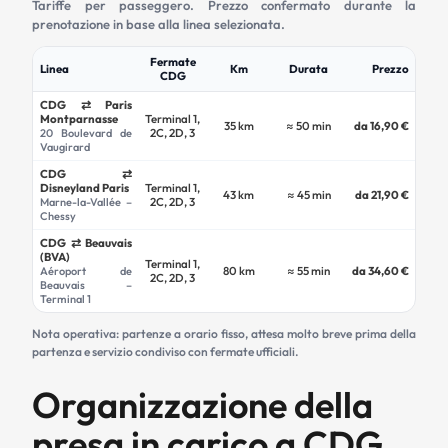
Tariffe per passeggero. Prezzo confermato durante la
prenotazione in base alla linea selezionata.
Fermate
Linea
Km
Durata
Prezzo
CDG
CDG ⇄ Paris
Montparnasse
Terminal 1,
35 km
≈ 50 min
da 16,90 €
2C, 2D, 3
20 Boulevard de
Vaugirard
CDG ⇄
Disneyland Paris
Terminal 1,
43 km
≈ 45 min
da 21,90 €
2C, 2D, 3
Marne-la-Vallée –
Chessy
CDG ⇄ Beauvais
(BVA)
Terminal 1,
80 km
≈ 55 min
da 34,60 €
Aéroport de
2C, 2D, 3
Beauvais –
Terminal 1
Nota operativa: partenze a orario fisso, attesa molto breve prima della
partenza e servizio condiviso con fermate ufficiali.
Organizzazione della
presa in carico a CDG